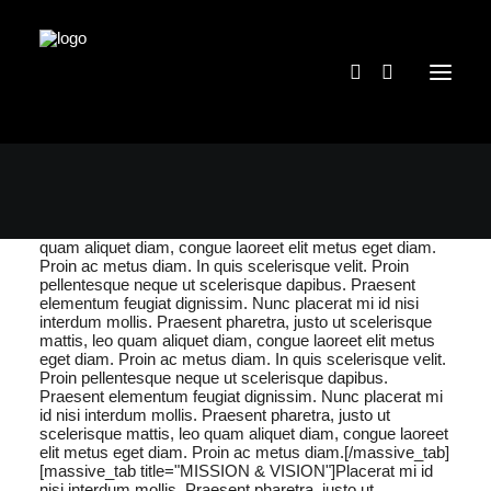
[massive_tabs_container][massive_tab
title="PHILOSOPHY"]Nunc placerat mi id nisi interdum
mollis. Praesent pharetra, justo ut scelerisque mattis, leo
quam aliquet diam, congue laoreet elit metus eget diam.
Proin ac metus diam. In quis scelerisque velit. Proin
pellentesque neque ut scelerisque dapibus. Praesent
elementum feugiat dignissim. Nunc placerat mi id nisi
interdum mollis. Praesent pharetra, justo ut scelerisque
mattis, leo quam aliquet diam, congue laoreet elit metus
eget diam. Proin ac metus diam. In quis scelerisque velit.
Proin pellentesque neque ut scelerisque dapibus.
Praesent elementum feugiat dignissim. Nunc placerat mi
id nisi interdum mollis. Praesent pharetra, justo ut
scelerisque mattis, leo quam aliquet diam, congue laoreet
elit metus eget diam. Proin ac metus diam.[/massive_tab]
[massive_tab title="MISSION & VISION"]Placerat mi id
nisi interdum mollis. Praesent pharetra, justo ut