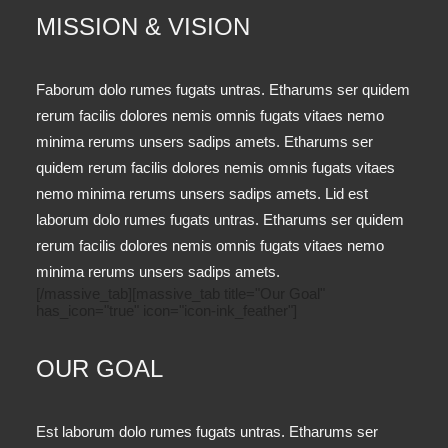
MISSION & VISION
Faborum dolo rumes fugats untras. Etharums ser quidem
rerum facilis dolores nemis omnis fugats vitaes nemo
minima rerums unsers sadips amets. Etharums ser
quidem rerum facilis dolores nemis omnis fugats vitaes
nemo minima rerums unsers sadips amets. Lid est
laborum dolo rumes fugats untras. Etharums ser quidem
rerum facilis dolores nemis omnis fugats vitaes nemo
minima rerums unsers sadips amets.
[/massive_tab][massive_tab title="Our Goal"
has_icon="true" icon="icon-ink_feather"]
OUR GOAL
Est laborum dolo rumes fugats untras. Etharums ser