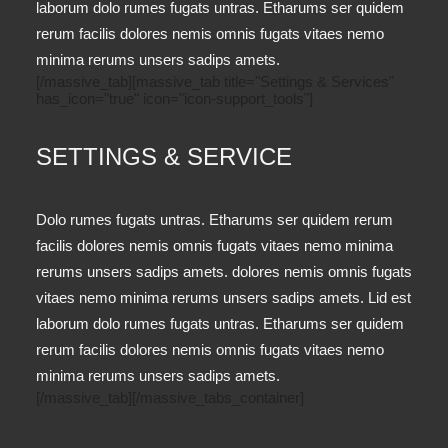
laborum dolo rumes fugats untras. Etharums ser quidem
rerum facilis dolores nemis omnis fugats vitaes nemo
minima rerums unsers sadips amets.
[/massive_tab][massive_tab title="Settings & Services"
has_icon="true" icon="icon-support_tools"]
SETTINGS & SERVICE
Dolo rumes fugats untras. Etharums ser quidem rerum
facilis dolores nemis omnis fugats vitaes nemo minima
rerums unsers sadips amets. dolores nemis omnis fugats
vitaes nemo minima rerums unsers sadips amets. Lid est
laborum dolo rumes fugats untras. Etharums ser quidem
rerum facilis dolores nemis omnis fugats vitaes nemo
minima rerums unsers sadips amets.
[/massive_tab][/massive_tabs_container]