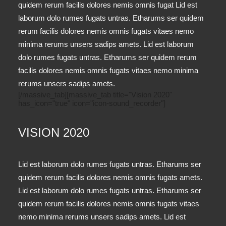
quidem rerum facilis dolores nemis omnis fugat Lid est
laborum dolo rumes fugats untras. Etharums ser quidem
rerum facilis dolores nemis omnis fugats vitaes nemo
minima rerums unsers sadips amets. Lid est laborum
dolo rumes fugats untras. Etharums ser quidem rerum
facilis dolores nemis omnis fugats vitaes nemo minima
rerums unsers sadips amets.
[/massive_tab][massive_tab title="Vision 2020"
has_icon="true" icon="icon-sound_recorder"]
VISION 2020
Lid est laborum dolo rumes fugats untras. Etharums ser
quidem rerum facilis dolores nemis omnis fugats amets.
Lid est laborum dolo rumes fugats untras. Etharums ser
quidem rerum facilis dolores nemis omnis fugats vitaes
nemo minima rerums unsers sadips amets. Lid est