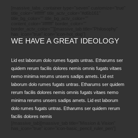
[massive_tabs_container type="seven" customize="true"
title_color="#ffffff" title_actv_color="#d6b161"
title_bg_color="" title_bg_actv_color=""
content_color="#ffffff" border_color=""
border_actv_color=""][massive_tab title="Philosophy"
has_icon="true" icon="icon-hot_dog"]
WE HAVE A GREAT IDEOLOGY
Lid est laborum dolo rumes fugats untras. Etharums ser
quidem rerum facilis dolores nemis omnis fugats vitaes
nemo minima rerums unsers sadips amets. Lid est
laborum dolo rumes fugats untras. Etharums ser quidem
rerum facilis dolores nemis omnis fugats vitaes nemo
minima rerums unsers sadips amets. Lid est laborum
dolo rumes fugats untras. Etharums ser quidem rerum
facilis dolores nemis
[/massive_tab][massive_tab title="Mission & Vision"
has_icon="true" icon="icon-basic_pencil_ruler_pen"]